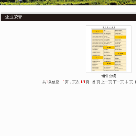
企业荣誉
销售业绩
共
1
条信息，
1
页，页次:
1
/
1
页 首 页 上一页 下一页 末 页