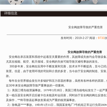
详细信息
安全阀故障导致的严重危害
发布时间：2019-2-27 阅读：
9733
安全阀故障导致的严重危害
安全阀在承压装置和系统中起着至关重要的作用，其故障或失效均会导致设备
尤其在核能、航空、航天领域，安全阀的失效可能导致灾难性事故的发生。
300
多年来，安全阀在应用中不断发展和完善，技术水平不断提高，至今已经
装置。但是，由于使用环境的苛刻和介质的多变，当今由于安全阀的制造、安装
故。
每年在全世界都会发生许多锅炉和压力容器的事故，虽然有各种各样的原因，但
近
30
年来安全阀故障导致严重事故的一些案例。
1
）美国三哩岛核泄漏事故。
年
月
日，美国三哩岛核电站发生了一起严
1979
3
28
某一稳压器安全阀开启后被卡住未能及时会回座，同时由于安全阀的阀位反馈在
及操作，**终导致该起事故发展成为严重的核泄漏事故。
2
）除氧器****事故。
年
月
日，我国某发电厂
号机组正常运行负荷
1981
1
11
7
200