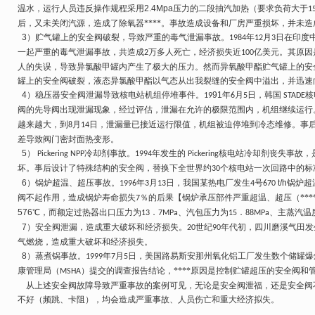
温水，运行人员违反操作规程采用
2.4Mpa
压力的二段抽汽加热（要求负荷大于
1
后，又未关闭汽源，造成了除氧器****。事故造成设备和厂房严重损坏，并未
3
）贮气罐上的安全阀破裂，导致严重的毒气泄漏事故。
年
月
日在印度中
1984
12
3
一起严重的毒气泄漏事故，共造成
万多人死亡，经济损失近
亿美元。其原因
2
100
人的失误，导致异氯酸甲罐内产生了极大的压力。然而异氧酸甲酯贮气罐上的安
罐上的安全阀破裂，液态异氯酸甲酯以气态从出我裂缝的安全阀中溢出，并迅速
4
）稳压器安全阀泄漏导致核电站机组停堆事件。
91
年
月
日，韩国
核
19
6
5
STADE
阀的先导阀出现泄漏现象，经过评估，泄漏在允许的极限范围内，机组继续运行
越来越大，到
月
日，泄漏量已接近运行限值，机组被迫停堆到冷态维修。事
8
14
差导致阀门密封面热变形。
5
）
冷却剂事故。
年发生的
核电站冷却剂丧失事故，
Pickering NPP
1994
Pickering
坏。事后设计了特殊结构的安全阀，替换下全世界约
个核电站一次回路中的标
30
6
）锅炉超温、超压事故。
年
月
日，我国某热电厂发生
号
t/h
锅炉超
1996
3
13
4
670
阀不起作用，造成锅炉寿命损失
％的后果【锅炉承压部件严重超温、超压（***
7
576
℃，而额定过热器出口压力为
．
、汽包压力为
．
、主蒸汽温
13
7MPa
15
88MPa
7
）安全阀泄漏，造成重大破坏和经济损失。
世纪
年代初，四川磨溪气田发
20
90
气燃烧，造成重大破坏和经济损失。
8
）蒸煮锅事故。
年
月
日，美国路易斯安那州氧化铝工厂发生数个储罐爆
1999
7
5
康管理局（
）提交的调查报告结论，****原因是控制贮罐超压的安全阀和
MSHA
从上述安全阀故障导致严重事故的案例可见，无论是安全阀泄福，还是安全阀
不好（频跳、卡阻），均会造成严重事故、人员
伤亡和重大经济拟失。