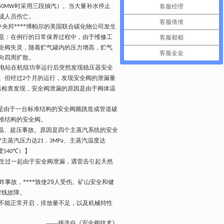
时采用三段抽汽）。当大量补水停止
客服经理
50MW
造成人员伤亡。
客服倩倩
央邦****博帕尔的美国联合碳化物公司发生
是：在例行的日常保养过程中，由于维修工
客服都都
全阀失灵，随着贮气罐内的压力增高，贮气
客服金金
向四周扩散。
电站在机组功率运行后突然发现稳压器安全
。但经过
个月的运行，发现安全阀的泄漏量
2
后检查发现，安全阀泄漏的原因是由于阀体温
是由于一台标准结构的安全阀频跳造成管道破
准结构的安全阀。
温、超压事故。原因是四个主蒸汽系统的安全
*主蒸汽压力达
．
、主蒸汽温度达
21
3MPa
度
℃）】
540
生过一起由于安全阀泄漏，遇雷击引起天然
炸事故，****致使
29
人受伤。矿山安全和健
管线故障。
不能
正常开启，排放量不足，以及机械特性
------摘选自《安全阀技术》